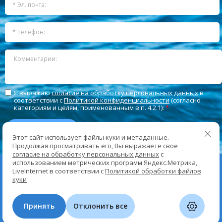
Я выражаю
согласие на обработку персональных данных
в
соответствии с
Политикой конфиденциальности
(согласно
категориям и целям, поименованным в п. 4.2.1):
*
Отправить
Этот сайт использует файлы куки и метаданные.
Продолжая просматривать его, Вы выражаете свое
согласие на обработку персональных данных
с
использованием метрических программ Яндекс.Метрика,
LiveInternet в соответствии с
Политикой обработки файлов
Copyright © 2013 - 2026
куки
ГАУ НСО «Областной центр социальной помощи
семье и детям Морской залив»
Политика конфиденциальности
Принять
Отклонить все
Мегагрупп.ру